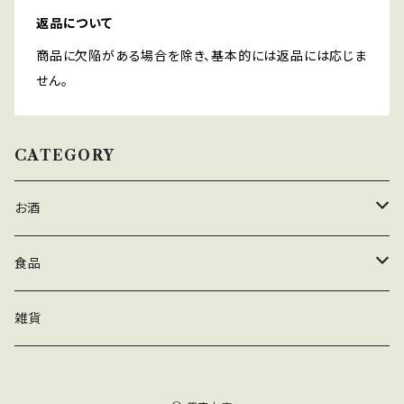
返品について
商品に欠陥がある場合を除き、基本的には返品には応じま
せん。
CATEGORY
お酒
ビール
食品
クラフトビール
清酒
お米
雑貨
焼酎
野菜