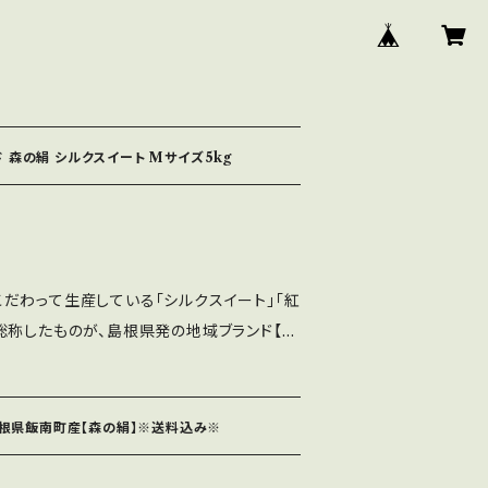
 森の絹 シルクスイート Mサイズ5kg
だわって生産している「シルクスイート」「紅
総称したものが、島根県発の地域ブランド【森
めらかな食感と、蜜が多く、ねっとりしている
つま芋です。 この【森の絹】シルク
~250g)を5kg箱に詰めてお送りします。 大き
 島根県飯南町産【森の絹】※送料込み※
 農薬や化学肥料不使用にこ
ので、皮まで安心して食べていただけます。