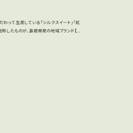
日冷蔵庫で冷やすと更に甘味が増します。お
だわって生産している「シルクスイート」「紅
原が広がり、昼夜の寒暖差が大きい事でも知
総称したものが、島根県発の地域ブランド【森
成で芋の葉が蓄えたデンプンが夜間に消費さ
めらかな食感と、蜜が多く、ねっとりしている
ツマイモが生産されます。また、三瓶山の火
つま芋です。 この【森の絹】の規
排水性と保湿性に富んでいます。ここに木質
下）のSSSサイズを、土付きのままお送りしま
質分解酵素栽培で生産すると、ミネラル豊富
ります。ただし、高地のため、生産量は少なく
。使用時は、よく洗ってお使いください。 さ
。様々な試行錯誤を積み重ねた結果、3年目
度が高いんです。 小さいから短時間で焼き芋
以上」の高糖度のさつまいも作りに成功しまし
！ また、ワンちゃんの食事にも最適！！ ワンち
大学 生物資源科学部 農林生産学科の足立文
びますよ⁉ 島根県飯南町は町の
たる研究調査を実施し、飯南町のさつまいも
m以上に高原が広がり、昼夜の寒暖差が大きい
高糖度の特徴を持つことが実証されました。
間の光合成で芋の葉が蓄えたデンプンが夜間
良質のサツマイモが生産されます。また、三瓶
土は、排水性と保湿性に富んでいます。ここ