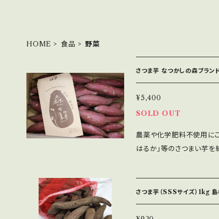
HOME
食品
野菜
さつま芋 なつかしの森ブランド
¥5,400
SOLD OUT
農薬や化学肥料不使用にこ
はるか」等のさつまい芋を
の絹】です。 絹のようなな
のが特徴で、スイートポテトのようなさ
スイートのMサイズ(151g
さつま芋（SSSサイズ）1kg
さや形はバラバラですのでご容赦ください。
だわって栽培されています