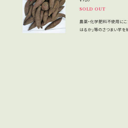
¥920
＊焼き芋は、冷めてから一
SOLD OUT
試しくださいませ。 <こだわりの栽培> 島根県飯南町は町の90％が森
農薬・化学肥料不使用にこ
林で標高400m以上に高
はるか」等のさつまい芋を
られています。昼間の光合
の絹】です。 絹のようなな
れる事が少なく、良質のサ
のが特徴で、スイートポテトのようなさ
山灰土による黒ぼく土は、
格外品で小さい芋（50g以
有機物をたっぷり入れ、木
す。 農薬・化学肥料不使用にこだわって栽培されていますので、皮まで
な高糖度のサツマイモにな
安心して食べていただけます
希少なサツマイモなのです
つま芋、実は小さい方が糖
にして「焼き芋糖度45度
にできるので、おやつに最適
た。このことを受け、島根
ゃんの尻尾がちぎれそうになるほど喜
彦助教を中心に4年間にわ
90％が森林で標高400
は他地域のさつまいもより
事でも知られています。昼
に消費される事が少なく、
山の火山灰土による黒ぼく