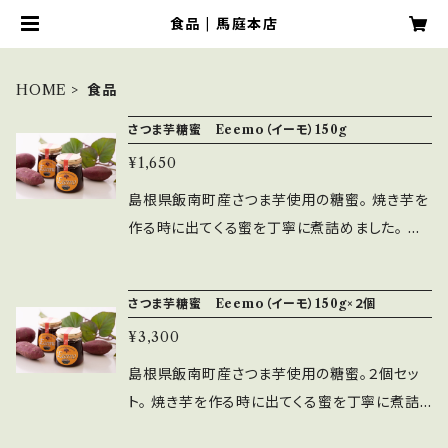
食品 | 馬庭本店
HOME
食品
さつま芋糖蜜 Eeemo（イーモ）150g
¥1,650
島根県飯南町産さつま芋使用の糖蜜。 焼き芋を
作る時に出てくる蜜を丁寧に煮詰めました。 食
品添加物・砂糖不使用。全て手作りの贅沢な逸
品。 蜂蜜やジャムの代わりに、料理の味付け・隠
さつま芋糖蜜 Eeemo（イーモ）150g×２個
し味など、幅広くお使いいただけます。 島根県飯
¥3,300
南町産さつま芋は、栽培期間中 農薬・化学肥
料・除草剤不使用にこだわって栽培しています。
島根県飯南町産さつま芋使用の糖蜜。２個セッ
赤ちゃんからお年寄りまで安心して食べていた
ト。 焼き芋を作る時に出てくる蜜を丁寧に煮詰
だけます。 栄養成分(食品100g単位当たり) エ
めました。 食品添加物・砂糖不使用。全て手作り