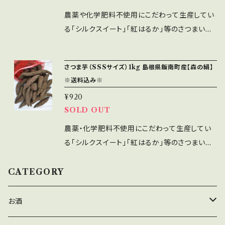
00g当たり＞ エレルギー 35kcal
つながります。 ＜藻塩の使い方＞ おにぎり・唐
水分 6.2g タンパク質 0.1g未満
農薬や化学肥料不使用にこだわって生産してい
揚げ・てんぷら・冷奴・白身魚のお刺身・ステー
灰分 85.0g 脂質 0.1g未満
る「シルクスイート」「紅はるか」等のさつまい芋
キ・野菜の浅漬け など用途はいろいろです。 【こ
カリウム 560mg 炭水化物 8.8g
を総称したものが、島根県発の地域ブランド【森
だわりの製造方法】 日本海に面した出雲市多伎
カルシウム 1400mg ナトリウム 2
の絹】です。 絹のようななめらかな食感と、蜜が
さつま芋（SSSサイズ）1kg 島根県飯南町産【森の絹】
町の海岸から、２㎞以上先の沖まで海水を汲み
9000mg マグネシウム 1900mg カル
多く、ねっとりしているのが特徴で、スイートポテ
※送料込み※
に行き、その海水と 日本海の岩場で採れた“あら
シウム・カリウム・マグネシウムなどミネラルが
トのようなさつま芋です。 この【森の絹】シルクス
め”を煮詰めて作られています。 海水を汲みに行
¥920
豊富。 成人病の原因の一つとも言われるナトリ
イートのMサイズ(151g~250g)を5kg箱に詰め
SOLD OUT
く時は、しけの後ではなく、海が穏やかで静かな
ウムの過剰摂取の抑制につながります。 ＜藻塩
てお送りします。 大きさや形はバラバラですので
時を選び、なるべく深くてきれいな海水を汲み上
の使い方＞ おにぎり・唐揚げ・てんぷら・冷奴・
ご容赦ください。 農薬や化学肥料不使用にこだ
農薬・化学肥料不使用にこだわって生産してい
げています。 【製造方法】 4人の職人さんが交替
白身魚のお刺身・ステーキ・野菜の浅漬け など
わって栽培されていますので、皮まで安心して食
る「シルクスイート」「紅はるか」等のさつまい芋
で3日間、昼夜問わず火を炊き続け丁寧に作ら
用途はいろいろです。 【こだわりの製造方法】 日
べていただけます。 ＊焼き芋は、冷めてから一日
を総称したものが、島根県発の地域ブランド【森
れます。 藻塩とにがりに分離させ、天日干し細か
本海に面した出雲市多伎町の海岸から、２㎞以
冷蔵庫で冷やすと更に甘味が増します。お試しく
の絹】です。 絹のようななめらかな食感と、蜜が
CATEGORY
くして完成。 すべて職人さんの手作りです。 【“あ
上先の沖まで海水を汲みに行き、その海水と 日
ださいませ。 <こだわりの栽培> 島根県飯南町
多く、ねっとりしているのが特徴で、スイートポテ
らめ”とは】 コンブ目レッソニア科アラメ属。 若
本海の岩場で採れた“あらめ”を煮詰めて作られ
は町の90％が森林で標高400m以上に高原が
トのようなさつま芋です。 この【森の絹】の規格外
お酒
布と比較して表面の皺などが粗い。 出雲地方で
ています。 海水を汲みに行く時は、しけの後では
広がり、昼夜の寒暖差が大きい事でも知られて
品で小さい芋（50g以下）のSSSサイズを、土付き
は、食べやすい大きさに切ったアラメを炒めて、