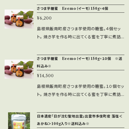
ネルギー275kcal タンパク質1.7g 脂質 0.1g
の贅沢な逸品。 蜂蜜やジャムの代わりに、料理
さつま芋糖蜜 Eeemo（イーモ）150g×４個
未満 炭水化物68.0g 食塩相当量0.3g
の味付け・隠し味など、幅広くお使いいただけま
¥6,200
す。 島根県飯南町産さつま芋は、栽培期間中 農
薬・化学肥料・除草剤不使用にこだわって栽培し
島根県飯南町産さつま芋使用の糖蜜。４個セッ
ています。 赤ちゃんからお年寄りまで安心して食
ト。 焼き芋を作る時に出てくる蜜を丁寧に煮詰
べていただけます。 栄養成分(食品100g単位当
めました。 食品添加物・砂糖不使用。全て手作り
たり) エネルギー275kcal タンパク質1.7g 脂
の贅沢な逸品。 蜂蜜やジャムの代わりに、料理
さつま芋糖蜜 Eeemo（イーモ）150g×１０個 ※送
質 0.1g未満 炭水化物68.0g 食塩相当量
の味付け・隠し味など、幅広くお使いいただけま
料込み※
0.3g
す。 島根県飯南町産さつま芋は、栽培期間中 農
¥14,500
薬・化学肥料・除草剤不使用にこだわって栽培し
ています。 赤ちゃんからお年寄りまで安心して食
島根県飯南町産さつま芋使用の糖蜜。１０個セッ
べていただけます。 栄養成分(食品100g単位当
ト。 焼き芋を作る時に出てくる蜜を丁寧に煮詰
たり) エネルギー275kcal タンパク質1.7g 脂
めました。 食品添加物・砂糖不使用。全て手作り
質 0.1g未満 炭水化物68.0g 食塩相当量
の贅沢な逸品。 蜂蜜やジャムの代わりに、料理
日本遺産「日が沈む聖地出雲」出雲市多伎町産 藻塩＜
0.3g
の味付け・隠し味など、幅広くお使いいただけま
あかね＞100g入り※送料込み※
す。 島根県飯南町産さつま芋は、栽培期間中 農