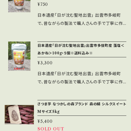
¥750
薬・化学肥料・除草剤不使用にこだわって栽培し
ています。 赤ちゃんからお年寄りまで安心して食
日本遺産「日が沈む聖地出雲」 出雲市多岐町
べていただけます。 栄養成分(食品100g単位当
で、昔ながらの製法で職人さんの手で丁寧に作
たり) エネルギー275kcal タンパク質1.7g 脂
られました。 海藻のミネラルと旨味が凝縮され
質 0.1g未満 炭水化物68.0g 食塩相当量
た藻塩 一般的な塩に比べ塩分濃度が低いた
日本遺産「日が沈む聖地出雲」出雲市多伎町産 藻塩＜
0.3g
め、まろやかな風味が特徴です。 日本遺産「日が
あかね＞100g×５個※送料込み※
沈む聖地出雲」で丁寧に作られた藻塩を食卓に
¥3,300
どうぞ。 ＜栄養成分表示 100g当たり＞ エレル
ギー 35kcal 水分 6.2g タンパ
日本遺産「日が沈む聖地出雲」 出雲市多岐町
ク質 0.1g未満 灰分 85.0g 脂
で、昔ながらの製法で職人さんの手で丁寧に作
質 0.1g未満 カリウム 560m
られました。 お得な５個セットです。 海藻のミネ
g 炭水化物 8.8g カルシウム
ラルと旨味が凝縮された藻塩 一般的な塩に比
さつま芋 なつかしの森ブランド 森の絹 シルクスイート
1400mg ナトリウム 29000mg マグネ
べ塩分濃度が低いため、まろやかな風味が特徴
Mサイズ5kg
シウム 1900mg カルシウム・カリウム・マグネ
です。 日本遺産「日が沈む聖地出雲」で丁寧に作
¥5,400
シウムなどミネラルが豊富。 成人病の原因の一
られた藻塩を食卓にどうぞ。 ＜栄養成分表示 1
SOLD OUT
つとも言われるナトリウムの過剰摂取の抑制に